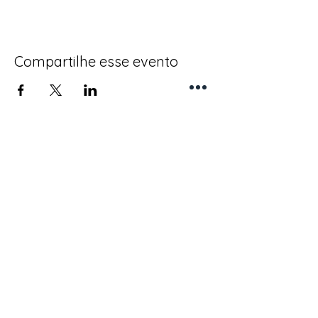
Compartilhe esse evento
REDES SOCIAIS
CONTATO
(11) 46148827
email:
arautos.cotia@arautos.org.br
CNPJ:
02.090.452
/0069-25
Endereço:
Rua dos Agrimensores, 183
Cotia - SP